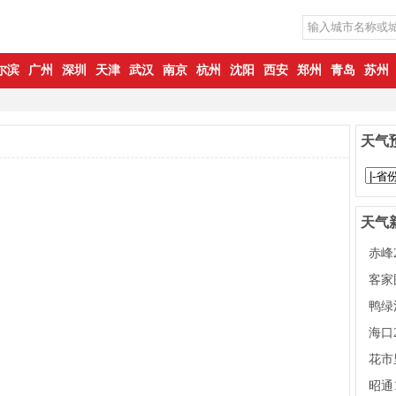
尔滨
广州
深圳
天津
武汉
南京
杭州
沈阳
西安
郑州
青岛
苏州
天气
天气
赤峰
牧民
客家
阳，
鸭绿
大晴
海口
火，
花市
着，
昭通