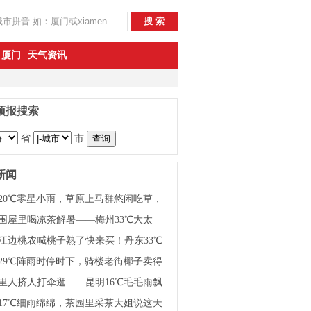
厦门
天气资讯
预报搜索
省
市
新闻
20℃零星小雨，草原上马群悠闲吃草，
说这天气舒服不累
围屋里喝凉茶解暑——梅州33℃大太
外地游客说这茶有点苦
江边桃农喊桃子熟了快来买！丹东33℃
天，游客边吃边拍照
29℃阵雨时停时下，骑楼老街椰子卖得
老板说今天能卖两百个
里人挤人打伞逛——昆明16℃毛毛雨飘
老板喊便宜了快来买
17℃细雨绵绵，茶园里采茶大姐说这天