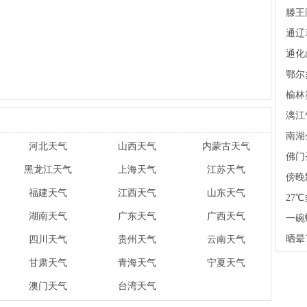
气好
滕王
茶
通辽
解暑
通化
鄂尔
凉快
榆林
雨聊
漓江
徐展
南湖
河北天气
山西天气
内蒙古天气
感39
佛门
黑龙江天气
上海天气
江苏天气
暑修
傍晚
福建天气
江西天气
山东天气
服又
27
光莫
湖南天气
广东天气
广西天气
一碗
好驱
晒晕
四川天气
贵州天气
云南天气
避开
甘肃天气
青海天气
宁夏天气
澳门天气
台湾天气