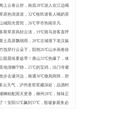
茶叶嫩，今天能卖好价钱
阁上云卷云舒，南昌28℃游人在江边喝
草原热浪滚滚，32℃牧民请客人喝奶茶
山城阳光普照，26℃早市热闹非凡
多斯草原风轻云淡，19℃骑马游客直呼
黄土高原飘细雨，20℃古城墙下老汉躲
家常
竹筏穿行云朵下，阳朔26℃山水画卷徐
开
公园晨练要趁早！唐山33℃热爆了，体
℃
圣地清幽宁静，25℃的宝鸡，法门寺避
行去
散步去濠河边，南通30℃微风阵阵，舒
惬意
℃多云天气，泸州老窖窖藏深处，品酒时
过于此
螺蛳粉配雨天更香，柳州28℃，辣味正
散湿气
了！安阳32℃飙到37℃，殷墟参观务必
正午