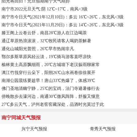
阳光将回归！元旦假期南宁天气晴好
南宁市2022元旦天气:阴 12℃~17℃，南风<3级
南宁市今日天气(2021年12月10日)：多云 16℃~26℃，东北风<3级
南宁市今日天气(2021年11月29日)：多云 14℃~26℃，东北风<3级
滕王阁上云卷云舒，南昌28℃游人在江边喝茶
通辽草原热浪滚滚，32℃牧民请客人喝奶茶解暑
通化山城阳光普照，26℃早市热闹非凡
鄂尔多斯草原风轻云淡，19℃骑马游客直呼凉快
榆林黄土高原飘细雨，20℃古城墙下老汉躲雨聊家常
漓江竹筏穿行云朵下，阳朔26℃山水画卷徐徐展开
南湖公园晨练要趁早！唐山33℃热爆了，体感39℃
佛门圣地清幽宁静，25℃的宝鸡，法门寺避暑修行去
傍晚散步去濠河边，南通30℃微风阵阵，舒服又惬意
27℃多云天气，泸州老窖窖藏深处，品酒时光莫过于此
南宁同城天气预报
兴宁天气预报
青秀天气预报