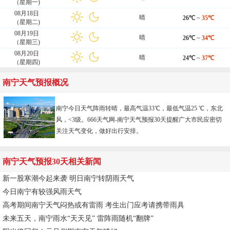
（星期一)
08月18日
晴
26℃
~
35℃
（星期二)
08月19日
晴
26℃
~
34℃
（星期三)
08月20日
晴
24℃
~
37℃
（星期四)
南宁天气预报概况
南宁今日天气阵雨转晴，最高气温33℃，最低气温25 ℃，东北
风，<3级。666天气网-
南宁天气预报30天
提醒广大市民应密切
关注天气变化，做好出行安排。
南宁天气预报30天相关新闻
新一股寒潮今起来袭 明日南宁转阴雨天气
今日南宁有较强风雨天气
高考期间南宁天气闷热或有雷雨 考生出门应考请携带雨具
未来五天，南宁雨水“天天见” 雷阵雨随机“翻牌”