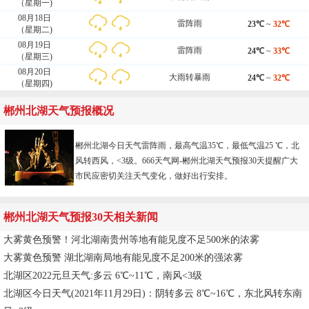
（星期一)
08月18日
雷阵雨
23℃
~
32℃
（星期二)
08月19日
雷阵雨
24℃
~
33℃
（星期三)
08月20日
大雨转暴雨
24℃
~
32℃
（星期四)
郴州北湖天气预报概况
郴州北湖今日天气雷阵雨，最高气温35℃，最低气温25 ℃，北
风转西风，<3级。666天气网-
郴州北湖天气预报30天
提醒广大
市民应密切关注天气变化，做好出行安排。
郴州北湖天气预报30天相关新闻
大雾黄色预警！河北湖南贵州等地有能见度不足500米的浓雾
大雾黄色预警 湖北湖南局地有能见度不足200米的强浓雾
北湖区2022元旦天气:多云 6℃~11℃，南风<3级
北湖区今日天气(2021年11月29日)：阴转多云 8℃~16℃，东北风转东南