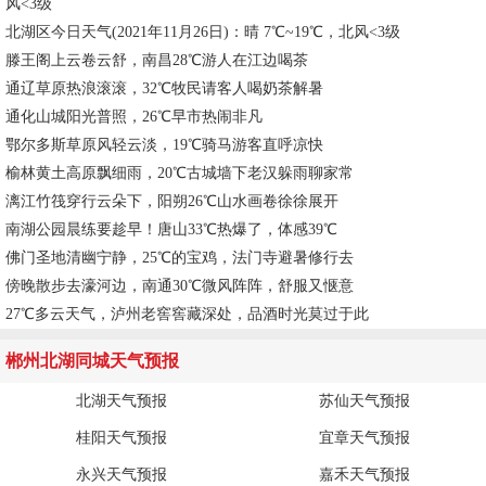
风<3级
北湖区今日天气(2021年11月26日)：晴 7℃~19℃，北风<3级
滕王阁上云卷云舒，南昌28℃游人在江边喝茶
通辽草原热浪滚滚，32℃牧民请客人喝奶茶解暑
通化山城阳光普照，26℃早市热闹非凡
鄂尔多斯草原风轻云淡，19℃骑马游客直呼凉快
榆林黄土高原飘细雨，20℃古城墙下老汉躲雨聊家常
漓江竹筏穿行云朵下，阳朔26℃山水画卷徐徐展开
南湖公园晨练要趁早！唐山33℃热爆了，体感39℃
佛门圣地清幽宁静，25℃的宝鸡，法门寺避暑修行去
傍晚散步去濠河边，南通30℃微风阵阵，舒服又惬意
27℃多云天气，泸州老窖窖藏深处，品酒时光莫过于此
郴州北湖同城天气预报
北湖天气预报
苏仙天气预报
桂阳天气预报
宜章天气预报
永兴天气预报
嘉禾天气预报