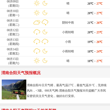
08月09日
晴
20℃
~
27℃
（星期日)
08月10日
晴
20℃
~
27℃
（星期一)
08月11日
阴转中雨
21℃
~
26℃
（星期二)
08月12日
小雨转晴
20℃
~
25℃
（星期三)
08月13日
小雨
19℃
~
26℃
（星期四)
08月14日
小雨转晴
18℃
~
24℃
（星期五)
08月15日
晴
18℃
~
27℃
（星期六)
渭南合阳天气预报概况
渭南合阳今日天气晴，最高气温27℃，最低气温20 ℃，无持续
风向，<3级。666天气网-
渭南合阳天气预报30天
提醒广大市民
应密切关注天气变化，做好出行安排。