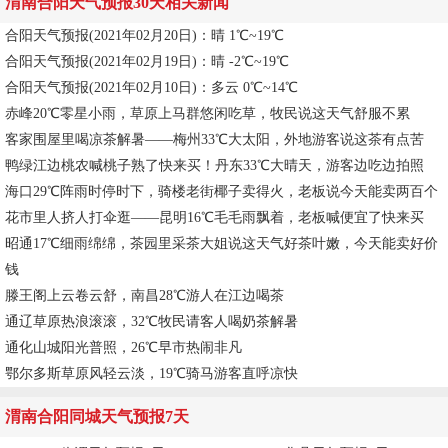
渭南合阳天气预报30天相关新闻
合阳天气预报(2021年02月20日)：晴 1℃~19℃
合阳天气预报(2021年02月19日)：晴 -2℃~19℃
合阳天气预报(2021年02月10日)：多云 0℃~14℃
赤峰20℃零星小雨，草原上马群悠闲吃草，牧民说这天气舒服不累
客家围屋里喝凉茶解暑——梅州33℃大太阳，外地游客说这茶有点苦
鸭绿江边桃农喊桃子熟了快来买！丹东33℃大晴天，游客边吃边拍照
海口29℃阵雨时停时下，骑楼老街椰子卖得火，老板说今天能卖两百个
花市里人挤人打伞逛——昆明16℃毛毛雨飘着，老板喊便宜了快来买
昭通17℃细雨绵绵，茶园里采茶大姐说这天气好茶叶嫩，今天能卖好价
钱
滕王阁上云卷云舒，南昌28℃游人在江边喝茶
通辽草原热浪滚滚，32℃牧民请客人喝奶茶解暑
通化山城阳光普照，26℃早市热闹非凡
鄂尔多斯草原风轻云淡，19℃骑马游客直呼凉快
渭南合阳同城天气预报7天