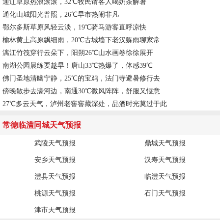
通辽草原热浪滚滚，32℃牧民请客人喝奶茶解暑
通化山城阳光普照，26℃早市热闹非凡
鄂尔多斯草原风轻云淡，19℃骑马游客直呼凉快
榆林黄土高原飘细雨，20℃古城墙下老汉躲雨聊家常
漓江竹筏穿行云朵下，阳朔26℃山水画卷徐徐展开
南湖公园晨练要趁早！唐山33℃热爆了，体感39℃
佛门圣地清幽宁静，25℃的宝鸡，法门寺避暑修行去
傍晚散步去濠河边，南通30℃微风阵阵，舒服又惬意
27℃多云天气，泸州老窖窖藏深处，品酒时光莫过于此
常德临澧同城天气预报
武陵天气预报
鼎城天气预报
安乡天气预报
汉寿天气预报
澧县天气预报
临澧天气预报
桃源天气预报
石门天气预报
津市天气预报