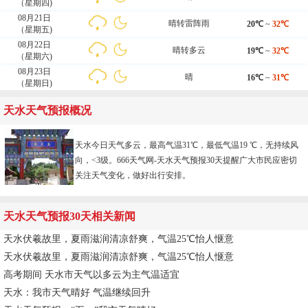
（星期四)
08月21日
晴转雷阵雨
20℃
~
32℃
（星期五)
08月22日
晴转多云
19℃
~
32℃
（星期六)
08月23日
晴
16℃
~
31℃
（星期日)
天水天气预报概况
天水今日天气多云，最高气温31℃，最低气温19 ℃，无持续风
向，<3级。666天气网-
天水天气预报30天
提醒广大市民应密切
关注天气变化，做好出行安排。
天水天气预报30天相关新闻
天水伏羲故里，夏雨滋润清凉舒爽，气温25℃怡人惬意
天水伏羲故里，夏雨滋润清凉舒爽，气温25℃怡人惬意
高考期间 天水市天气以多云为主气温适宜
天水：我市天气晴好 气温继续回升