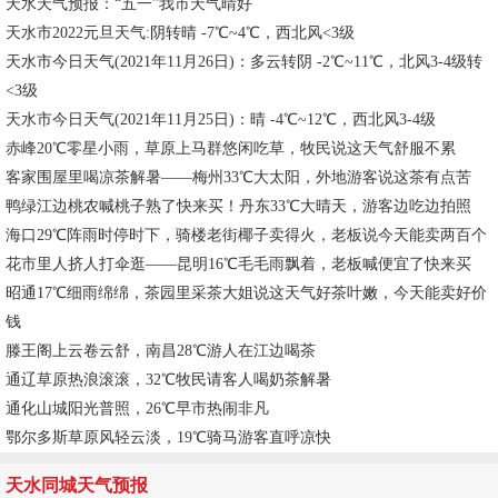
天水天气预报：“五一”我市天气晴好
天水市2022元旦天气:阴转晴 -7℃~4℃，西北风<3级
天水市今日天气(2021年11月26日)：多云转阴 -2℃~11℃，北风3-4级转
<3级
天水市今日天气(2021年11月25日)：晴 -4℃~12℃，西北风3-4级
赤峰20℃零星小雨，草原上马群悠闲吃草，牧民说这天气舒服不累
客家围屋里喝凉茶解暑——梅州33℃大太阳，外地游客说这茶有点苦
鸭绿江边桃农喊桃子熟了快来买！丹东33℃大晴天，游客边吃边拍照
海口29℃阵雨时停时下，骑楼老街椰子卖得火，老板说今天能卖两百个
花市里人挤人打伞逛——昆明16℃毛毛雨飘着，老板喊便宜了快来买
昭通17℃细雨绵绵，茶园里采茶大姐说这天气好茶叶嫩，今天能卖好价
钱
滕王阁上云卷云舒，南昌28℃游人在江边喝茶
通辽草原热浪滚滚，32℃牧民请客人喝奶茶解暑
通化山城阳光普照，26℃早市热闹非凡
鄂尔多斯草原风轻云淡，19℃骑马游客直呼凉快
天水同城天气预报