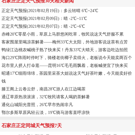
石家庄正定天气预报30天相关新闻
正定天气预报(2021年02月19日)：多云转晴 6℃~24℃
正定天气预报(2021年02月09日)：晴 -2℃~11℃
正定天气预报(2021年02月07日)：晴 -2℃~6℃
赤峰20℃零星小雨，草原上马群悠闲吃草，牧民说这天气舒服不累
客家围屋里喝凉茶解暑——梅州33℃大太阳，外地游客说这茶有点苦
鸭绿江边桃农喊桃子熟了快来买！丹东33℃大晴天，游客边吃边拍照
海口29℃阵雨时停时下，骑楼老街椰子卖得火，老板说今天能卖两百个
花市里人挤人打伞逛——昆明16℃毛毛雨飘着，老板喊便宜了快来买
昭通17℃细雨绵绵，茶园里采茶大姐说这天气好茶叶嫩，今天能卖好价
钱
滕王阁上云卷云舒，南昌28℃游人在江边喝茶
通辽草原热浪滚滚，32℃牧民请客人喝奶茶解暑
通化山城阳光普照，26℃早市热闹非凡
鄂尔多斯草原风轻云淡，19℃骑马游客直呼凉快
石家庄正定同城天气预报7天